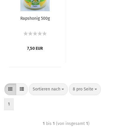
Raps­ho­nig 500g
7,50 EUR
Sortieren nach
8 pro Seite
1
1
bis
1
(von insgesamt
1
)