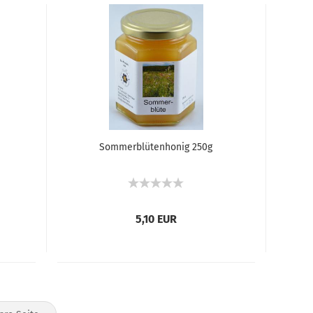
Som­mer­blü­ten­ho­nig 250g
5,10 EUR