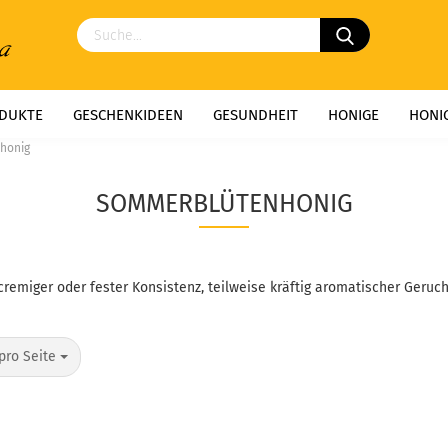
DUKTE
GESCHENKIDEEN
GESUNDHEIT
HONIGE
HONI
honig
NG
NASCHEREIEN
WEINE & LIKÖRE
WILDBIENENHOTELS
SOMMERBLÜTENHONIG
BESTÄUBUNGSIMKEREI
GESUNDHEIT AUS DEM BIENENVOLK
 cremiger oder fester Konsistenz, teilweise kräftig aromatischer Geru
pro Seite