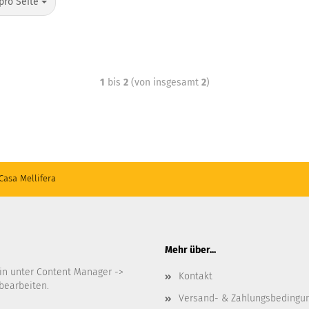
pro Seite
1
bis
2
(von insgesamt
2
)
Casa Mellifera
Mehr über...
in unter Content Manager ->
Kontakt
bearbeiten.
Versand- & Zahlungsbedingu