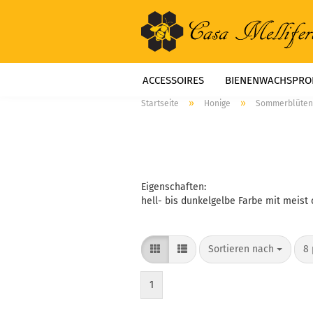
ACCESSOIRES
BIENENWACHSPRO
»
»
Startseite
Honige
Sommerblüten
LITERATUR
NAHRUNGSERGÄNZU
STARTSEITE
ÜBER UNS
Eigenschaften:
hell- bis dunkelgelbe Farbe mit meist
Sortieren nach
8 
1