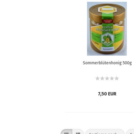
Som­mer­blü­ten­ho­nig 500g
7,50 EUR