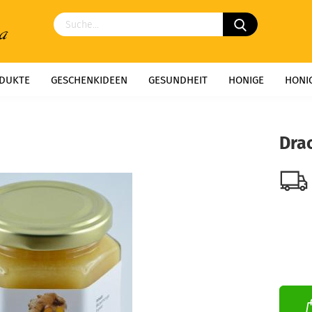
DUKTE
GESCHENKIDEEN
GESUNDHEIT
HONIGE
HONI
NG
NASCHEREIEN
WEINE & LIKÖRE
WILDBIENENHOTELS
Dra­
BESTÄUBUNGSIMKEREI
GESUNDHEIT AUS DEM BIENENVOLK