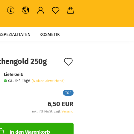
GSPEZIALITÄTEN
KOSMETIK
Auf
chen­gold 250g
MÄRKTE UND VERANSTALTUNGEN
den
Lieferzeit:
Merkzettel
ca. 3-4 Tage
(Ausland abweichend)
TOP
6,50 EUR
inkl. 7% MwSt. zzgl.
Versand
In den Warenkorb