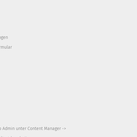
ngen
rmular
o Admin unter Content Manager ->