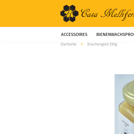
ACCESSOIRES
BIENENWACHSPRO
»
Startseite
Drachengold 250g
LITERATUR
NAHRUNGSERGÄNZU
STARTSEITE
ÜBER UNS