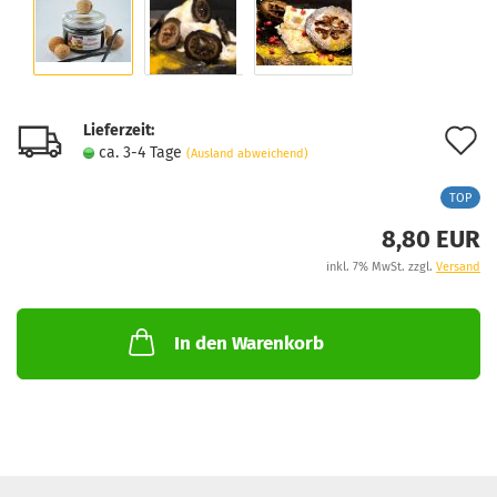
Lieferzeit:
A
ca. 3-4 Tage
(Ausland abweichend)
d
TOP
M
8,80 EUR
inkl. 7% MwSt. zzgl.
Versand
In den Warenkorb