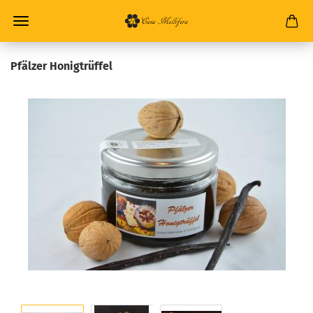
Pfäl­zer Ho­nigtrüf­fel