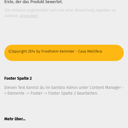
Erste, der das Produkt bewertet.
Sie müssen angemeldet sein um eine Bewertung abgeben zu
können.
Anmelden
(C)opyright 2014 by Friedhelm Kemmter - Casa Mellifera
Footer Spalte 2
Diesen Text kannst du im Gambio Admin unter Content Manager -
> Elemente -> Footer -> Footer Spalte 2 bearbeiten.
Mehr über...